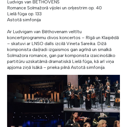
Ludvigs van BĒTHOVENS
Romance Solmažorā vijolei un orķestrim op. 40
Lielā fūga op. 133
Astotā simfonija
Ar Ludvigam van Bēthovenam veltītu
koncertprogrammu divos koncertos – Rīgā un Klaipēdā
– skatuvi ar LNSO dalīs izcilā Vineta Sareika. Dižā
komponista daiļradi izgaismos gan agrīnā un smalkā
Solmažora romance, gan par komponista izaicinošāko
partitūru uzskatāmā dramatiskā Lielā fūga, kā arī viņa
apjoma ziņā īsākā – prieka pilnā Astotā simfonija.