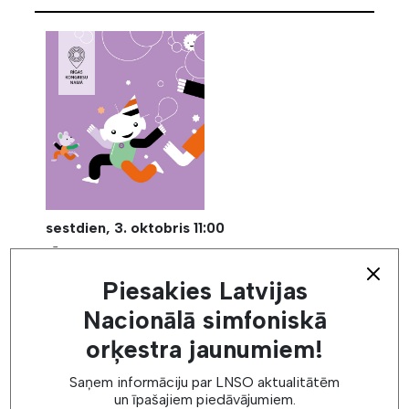
sestdien,
3. oktobris
11:00
RĪGAS KONGRESU NAMS
Piesakies Latvijas
LENESONA DZIMŠANAS
Nacionālā simfoniskā
DIENAS BALLĪTE | 11.00
orķestra jaunumiem!
Pirkt biļetes
Saņem informāciju par LNSO aktualitātēm
un īpašajiem piedāvājumiem.