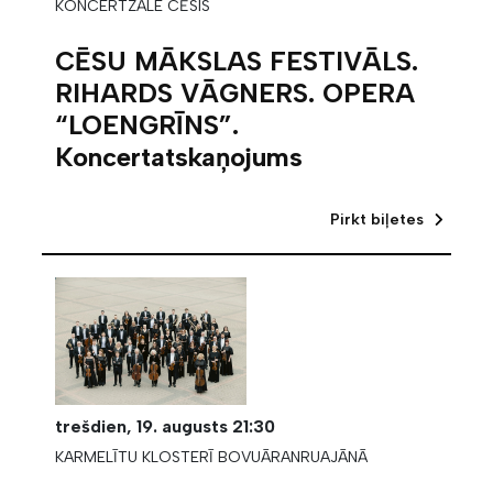
KONCERTZĀLE CĒSIS
CĒSU MĀKSLAS FESTIVĀLS.
RIHARDS VĀGNERS. OPERA
“LOENGRĪNS”.
Koncertatskaņojums
Pirkt biļetes
trešdien,
19. augusts
21:30
KARMELĪTU KLOSTERĪ BOVUĀRANRUAJĀNĀ