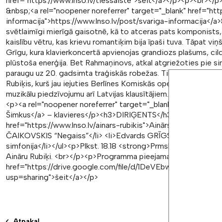
href="https://www.lnso.lv/tiessaiste">šeit</a></p><p><br
&nbsp;<a rel="noopener noreferrer" target="_blank" href="htt
informacija">https://www.lnso.lv/post/svariga-informacija</
svētlaimīgi mierīgā gaisotnē, kā to atceras pats komponists
kaislību vētru, kas krievu romantiķim bija īpaši tuva. Tāpat vi
Grīgu, kura klavierkoncertā apvienojas grandiozs plašums, ci
plūstoša enerģija. Bet Rahmaņinovs, atkal atgriežoties pie sim
paraugu uz 20. gadsimta traģiskās robežas. Tik bagātīgu si
Rubiķis, kurš jau iejuties Berlīnes Komiskās operas muzikālā v
muzikālu piedzīvojumu arī Latvijas klausītājiem.&nbsp;</p>
<p><a rel="noopener noreferrer" target="_blank" href="https
Šimkus</a> – klavieres</p><h3>DIRIĢENTS</h3><p><a rel="noo
href="https://www.lnso.lv/ainars-rubikis">Ainārs Rubiķis</
ČAIKOVSKIS “Negaiss”</li> <li>Edvards GRĪGS Klavierkonce
simfonija</li></ul><p>Plkst. 18.18 <strong>Prmskoncerta sarun
Aināru Rubiķi. <br></p><p>Programma pieejama <a rel="noopen
href="https://drive.google.com/file/d/1DeVEbwMPcZpO6H
usp=sharing">šeit</a></p>
Atpakaļ