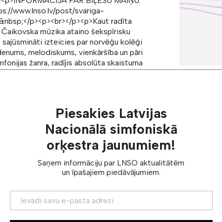
></p><p>INFORMĀCIJA PAR BIĻEŠU MAIŅU:
ps://www.lnso.lv/post/svariga-
a>&nbsp;</p><p><br></p><p>Kaut radīta
, Čaikovska mūzika ataino šekspīrisku
ņš sajūsmināti izteicies par norvēģu kolēģi
ldenums, melodiskums, vienkāršība un pāri
fonijas žanra, radījis absolūta skaistuma
mfoniskā romantisma devu sagatavojis
adītāja ādā, tomēr atradis laiku dāvāt
<p><br></p><p>&nbsp;</p><h3>SOLISTS/-I</h3>
://www.lnso.lv/vestards-simkus">Vestards
Piesakies Latvijas
pener noreferrer" target="_blank"
a></p><h3>PROGRAMMA</h3><ul> <li>Pēteris
Nacionālā simfoniskā
rts</li> <li>Sergejs RAHMAŅINOVS Otrā
orķestra jaunumiem!
ās</strong> Orests Silabriedis sarunāsies ar
er noreferrer" target="_blank"
Saņem informāciju par LNSO aktualitātēm
L5gzqJyLTeMOa0LRqj/view?
un īpašajiem piedāvājumiem.