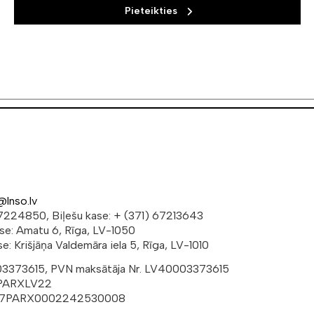
Pieteikties
@lnso.lv
 67224850, Biļešu kase: + (371) 67213643
ese: Amatu 6, Rīga, LV-1050
e: Krišjāņa Valdemāra iela 5, Rīga, LV-1010
003373615, PVN maksātāja Nr. LV40003373615
 PARXLV22
V37PARX0002242530008