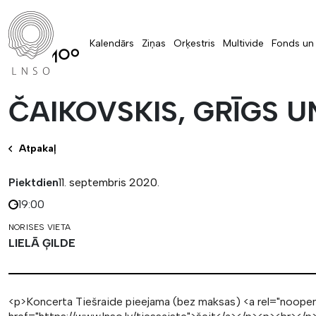
Kalendārs
Ziņas
Orķestris
Multivide
Fonds un 
ČAIKOVSKIS, GRĪGS 
Atpakaļ
Piektdien
11. septembris 2020.
19:00
NORISES VIETA
LIELĀ ĢILDE
<p>Koncerta Tiešraide pieejama (bez maksas) <a rel="noopene