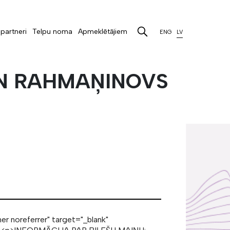
partneri
Telpu noma
Apmeklētājiem
ENG
LV
UN RAHMAŅINOVS
r noreferrer" target="_blank"