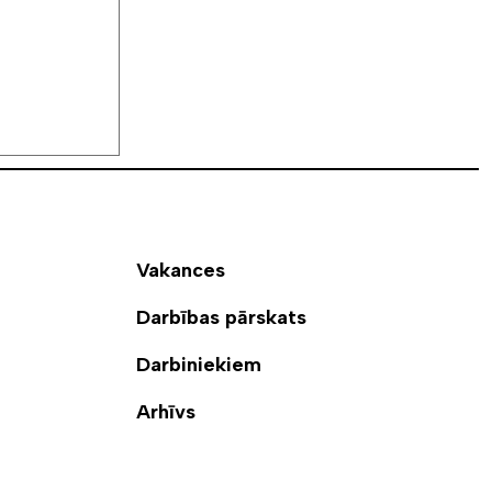
Vakances
Darbības pārskats
Darbiniekiem
Arhīvs