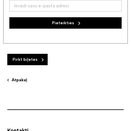
mūzikas balvas nominantam Edgaram Cīrulim un vienam
no inteliģentākajiem latviešu basistiem Jānim Rubikam,
nav šaubu par izdevušos rezultātu, par ko iespējams
Pieteikties
pārliecināties abu mūziķu iepriekšējās programmās un
albumos.
Koncerta programma pieejama
šeit
Pirkt biļetes
Atpakaļ
Kontakti