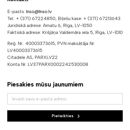
E-pasts:
lnso@lnso.lv
Tel.: + (371) 67224850, Biļešu kase: + (371) 67213643
Juridiskā adrese: Amatu 6, Rīga, LV-1050
Faktiskā adrese: Krišjāņa Valdemāra iela 5, Rīga, LV-1010
Reģ. Nr.: 40003373615, PVN maksātāja Nr.
LV40003373615
Citadele AS, PARXLV22
Konta Nr. LV37PARX0002242530008
Piesakies mūsu jaunumiem
Pieteikties