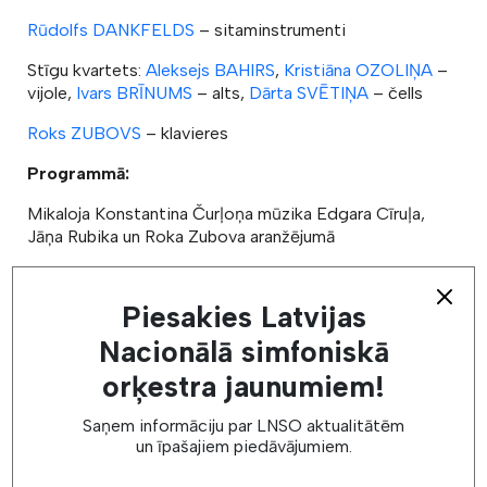
Rūdolfs DANKFELDS
– sitaminstrumenti
Stīgu kvartets:
Aleksejs BAHIRS
,
Kristiāna OZOLIŅA
–
vijole,
Ivars BRĪNUMS
– alts,
Dārta SVĒTIŅA
– čells
Roks ZUBOVS
– klavieres
Programmā:
Mikaloja Konstantina Čurļoņa mūzika Edgara Cīruļa,
Jāņa Rubika un Roka Zubova aranžējumā
Latviešu klasiskie un džeza mūziķi kāpj uz vienas
skatuves, lai godinātu lietuviešu komponistu un
Piesakies Latvijas
gleznotāju Mikaloju Konstantinu Čurļoni 145. gadadienā.
Nacionālā simfoniskā
Programmas pamatā ir 1907. gadā radītais Čurļoņa 12
gleznu cikls “Zodiaks”, kam gleznotāja mazmazdēls
orķestra jaunumiem!
Roks Zubovs, pianists Edgars Cīrulis un basists Jānis
Rubiks radījuši atveidojumu skaņās. Dzirdama gan jauno
Saņem informāciju par LNSO aktualitātēm
mūziķu oriģinālmūzika un improvizācijas, gan paša
un īpašajiem piedāvājumiem.
Čurļoņa opusi. Džeza un klasiskās mūzikas pārstāvji
nesaspēlējas bieži, bet, ja vadība uzticēta Lielās