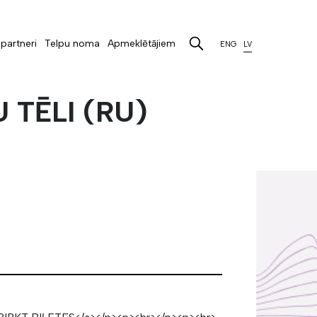
partneri
Telpu noma
Apmeklētājiem
ENG
LV
 TĒLI (RU)