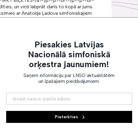
">PIRKT BIĻETES</a></p><p><br></p><p><br>
ties, un viņš labprāt darīs to kopā ar jums.
ksimies ar Anatolija Ļadova simfoniskajiem
as gariņš. Dienā viņa guļ, naktī iznāk
ientuļa večiņa meža vidū. Viņa dzīvo mājā uz
ēja. Savukārt no jūrasbraucēja Rimska-
meni un bezkaunīgo zelta gailīti. Lieliska
Piesakies Latvijas
ogrammā:</p><p><br></p><p>Anatolija
></p><p>DIRIĢENTS:</p><p>Artūrs
Nacionālā simfoniskā
orķestra jaunumiem!
Saņem informāciju par LNSO aktualitātēm
un īpašajiem piedāvājumiem.
Pieteikties