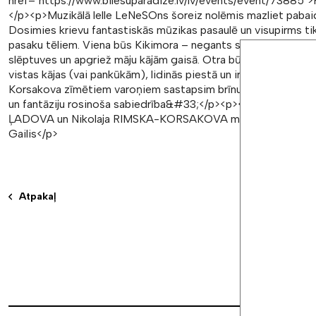
href="https://www.bilesuparadize.lv/lv/events/event/73885
</p><p>Muzikālā lelle LeNeSOns šoreiz nolēmis mazliet pabaidī
Dosimies krievu fantastiskās mūzikas pasaulē un visupirms ti
pasaku tēliem. Viena būs Kikimora – negants sievieškārtas māj
slēptuves un apgriež māju kājām gaisā. Otra būs Babajaga – v
vistas kājas (vai pankūkām), lidinās piestā un ir prasmīga būr
Korsakova zīmētiem varoņiem sastapsim brīnumātri lidojošo ka
un fantāziju rosinoša sabiedrība&#33;</p><p><br></p><p>Pr
ĻADOVA un Nikolaja RIMSKA-KORSAKOVA mūzika</p><p><br
Gailis</p>
Atpakaļ