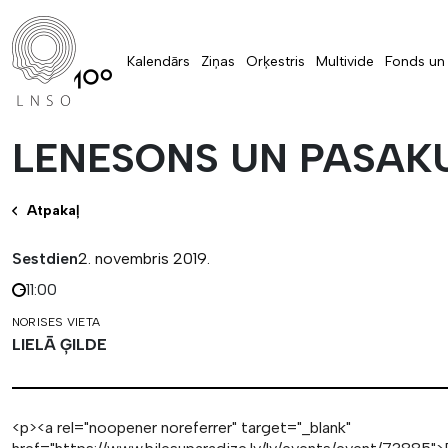
Kalendārs
Ziņas
Orķestris
Multivide
Fonds un 
LENESONS UN PASAKU
Atpakaļ
Sestdien
2. novembris 2019.
11:00
NORISES VIETA
LIELĀ ĢILDE
<p><a rel="noopener noreferrer" target="_blank"