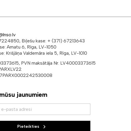
@lnso.lv
 67224850, Biļešu kase: + (371) 67213643
ese: Amatu 6, Rīga, LV-1050
e: Krišjāņa Valdemāra iela 5, Rīga, LV-1010
003373615, PVN maksātāja Nr. LV40003373615
 PARXLV22
V37PARX0002242530008
 mūsu jaunumiem
Pieteikties