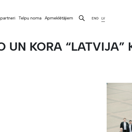
partneri
Telpu noma
Apmeklētājiem
ENG
LV
SO UN KORA “LATVIJA”