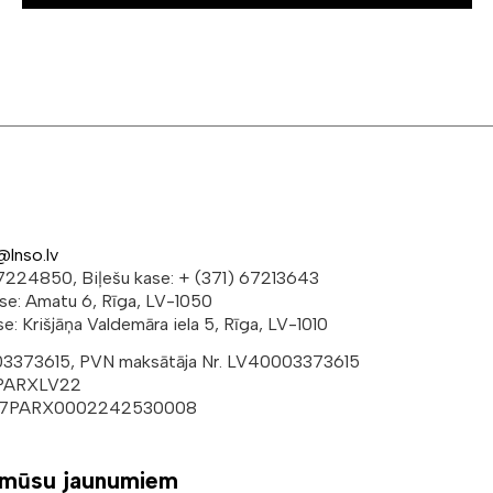
@lnso.lv
 67224850, Biļešu kase: + (371) 67213643
ese: Amatu 6, Rīga, LV-1050
e: Krišjāņa Valdemāra iela 5, Rīga, LV-1010
003373615, PVN maksātāja Nr. LV40003373615
 PARXLV22
V37PARX0002242530008
 mūsu jaunumiem