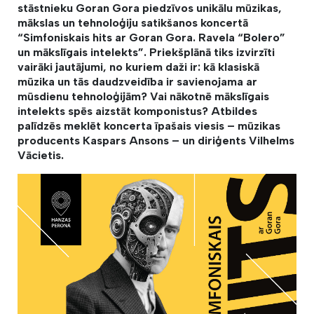
stāstnieku Goran Gora piedzīvos unikālu mūzikas,
mākslas un tehnoloģiju satikšanos koncertā
“Simfoniskais hits ar Goran Gora. Ravela “Bolero”
un mākslīgais intelekts”. Priekšplānā tiks izvirzīti
vairāki jautājumi, no kuriem daži ir: kā klasiskā
mūzika un tās daudzveidība ir savienojama ar
mūsdienu tehnoloģijām? Vai nākotnē mākslīgais
intelekts spēs aizstāt komponistus? Atbildes
palīdzēs meklēt koncerta īpašais viesis – mūzikas
producents Kaspars Ansons – un diriģents Vilhelms
Vācietis.