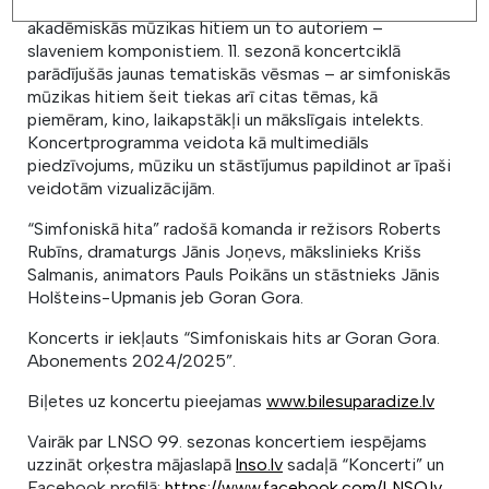
Šajos koncertos Goran Gora klausītājus iepazīstina ar
akadēmiskās mūzikas hitiem un to autoriem –
slaveniem komponistiem. 11. sezonā koncertciklā
parādījušās jaunas tematiskās vēsmas – ar simfoniskās
mūzikas hitiem šeit tiekas arī citas tēmas, kā
piemēram, kino, laikapstākļi un mākslīgais intelekts.
Koncertprogramma veidota kā multimediāls
piedzīvojums, mūziku un stāstījumus papildinot ar īpaši
veidotām vizualizācijām.
“Simfoniskā hita” radošā komanda ir režisors Roberts
Rubīns, dramaturgs Jānis Joņevs, mākslinieks Krišs
Salmanis, animators Pauls Poikāns un stāstnieks Jānis
Holšteins-Upmanis jeb Goran Gora.
Koncerts ir iekļauts “Simfoniskais hits ar Goran Gora.
Abonements 2024/2025”.
Biļetes uz koncertu pieejamas
www.bilesuparadize.lv
Vairāk par LNSO 99. sezonas koncertiem iespējams
uzzināt orķestra mājaslapā
lnso.lv
sadaļā “Koncerti” un
Facebook profilā:
https://www.facebook.com/LNSO.lv