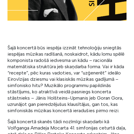
Šajā koncertā būs iespēja izzināt tehnoloģiju sniegtās
iespējas mūzikas radīšanā, noskaidrot, kādu lomu spēlē
komponista radošā iedvesma un kādu – racionāla
matemātiska struktūra jeb skaņdarba forma. Vai ir kāda
“recepte”, pēc kuras vadoties, var “uzģenerēt” ideālo
Eirovīzijas dziesmu vai klasiskās mūzikas gadījumā –
simfonisko hitu? Muzikālo programmu papildinās
stāstījums, ko atraktīvā veidā pasniegs koncerta
stāstnieks – Jānis Holšteins-Upmanis jeb Goran Gora,
uzrunājot gan pieredzējušus klausītājus, gan tos, kas
simfoniskās mūzikas koncertā ieradušies pirmo reizi.
Šajā koncertā skanēs tādi nozīmīgi skaņdarbi kā
Volfganga Amadeja Mocarta 41. simfonijas ceturtā daļa,