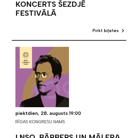
KONCERTS ŠEZDJĒ
FESTIVĀLĀ
Pirkt biļetes
piektdien,
28. augusts
19:00
RĪGAS KONGRESU NAMS
LNSO, BĀRBERS UN MĀLERA