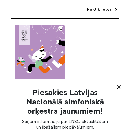
Pirkt biļetes
sestdien,
3. oktobris
11:00
Piesakies Latvijas
RĪGAS KONGRESU NAMS
Nacionālā simfoniskā
LENESONA DZIMŠANAS
orķestra jaunumiem!
DIENAS BALLĪTE | 11.00
Saņem informāciju par LNSO aktualitātēm
un īpašajiem piedāvājumiem.