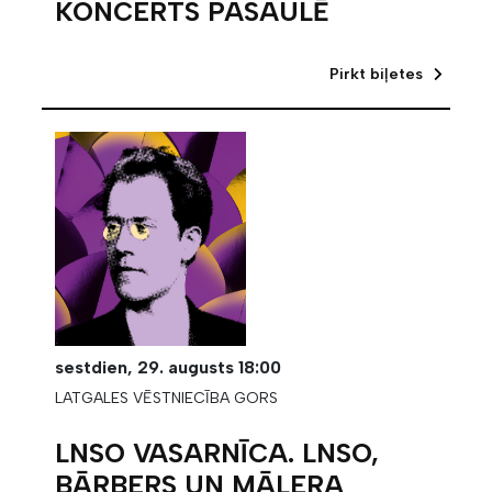
KONCERTS PASAULĒ
Pirkt biļetes
sestdien,
29. augusts
18:00
LATGALES VĒSTNIECĪBA GORS
LNSO VASARNĪCA. LNSO,
BĀRBERS UN MĀLERA