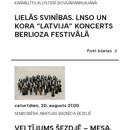
KARMELĪTU KLOSTERĪ BOVUĀRANRUAJĀNĀ
LIELĀS SVINĪBAS. LNSO UN
KORA “LATVIJA” KONCERTS
BERLIOZA FESTIVĀLĀ
Pirkt biļetes
ceturtdien,
20. augusts
21:00
SENROBĒRA ABATIJAS BAZNĪCA ŠEZDJĒ
VELTĪJUMS ŠEZDJĒ – MESA.