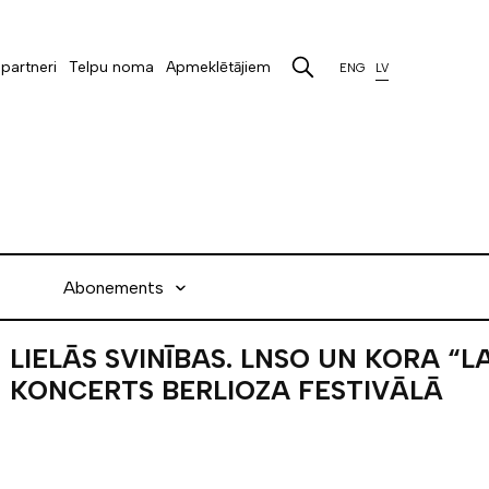
partneri
Telpu noma
Apmeklētājiem
ENG
LV
Abonements
LIELĀS SVINĪBAS. LNSO UN KORA “L
KONCERTS BERLIOZA FESTIVĀLĀ