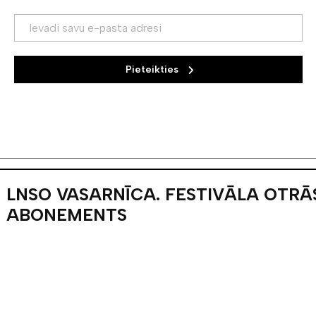
LNSO VASARNĪCA. BAROKS UN TANG
KAMERMŪZIKA
Pieteikties
LNSO VASARNĪCA. FESTIVĀLA OTRĀ
ABONEMENTS