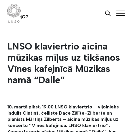
LNSO klaviertrio aicina
mūzikas mīļus uz tikšanos
Vīnes kafejnīcā Mūzikas
namā “Daile”
10. martā plkst. 19.00 LNSO klaviertrio – vijolnieks
Indulis Cintiņš, čelliste Dace Zālīte-Zilberte un
pianists Mārtiņš Zilberts – aicina mūzikas mīļus uz
koncertu ‘’Vīnes kafejnīca. LNSO klaviertrio’’.
Koncerts norisināsies Mūzikas namā ’’Daile’’, kur