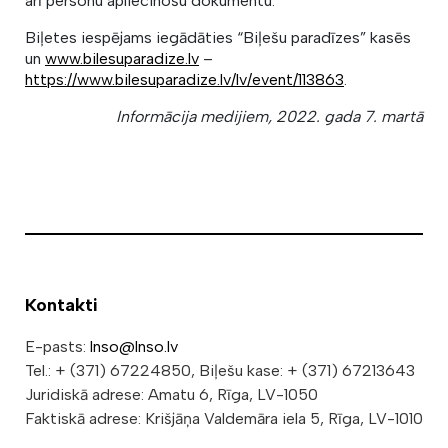
arī personu apliecinošu dokumentu.
Biļetes iespējams iegādāties “Biļešu paradīzes” kasēs
un
www.bilesuparadize.lv
–
https://www.bilesuparadize.lv/lv/event/113863
.
Informācija medijiem, 2022. gada 7. martā
Kontakti
E-pasts:
lnso@lnso.lv
Tel.: + (371) 67224850, Biļešu kase: + (371) 67213643
Juridiskā adrese: Amatu 6, Rīga, LV-1050
Faktiskā adrese: Krišjāņa Valdemāra iela 5, Rīga, LV-1010