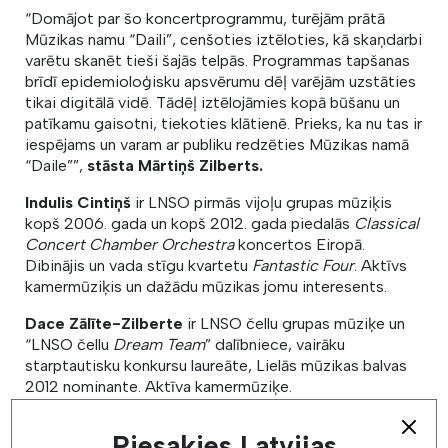
“Domājot par šo koncertprogrammu, turējām prātā
Mūzikas namu “Daili”, cenšoties iztēloties, kā skaņdarbi
varētu skanēt tieši šajās telpās. Programmas tapšanas
brīdī epidemioloģisku apsvērumu dēļ varējām uzstāties
tikai digitālā vidē. Tādēļ iztēlojāmies kopā būšanu un
patīkamu gaisotni, tiekoties klātienē. Prieks, ka nu tas ir
iespējams un varam ar publiku redzēties Mūzikas namā
“Daile””,
stāsta Mārtiņš Zilberts.
Indulis Cintiņš
ir LNSO pirmās vijoļu grupas mūziķis
kopš 2006. gada un kopš 2012. gada piedalās
Classical
Concert Chamber Orchestra
koncertos Eiropā.
Dibinājis un vada stīgu kvartetu
Fantastic Four
. Aktīvs
kamermūziķis un dažādu mūzikas jomu interesents.
Dace Zālīte-Zilberte
ir LNSO čellu grupas mūziķe un
“LNSO čellu
Dream Team
” dalībniece, vairāku
starptautisku konkursu laureāte, Lielās mūzikas balvas
2012 nominante. Aktīva kamermūziķe.
Mārtiņš Zilberts
kopš 2008. gada ir Latvijas
Piesakies Latvijas
Nacionālās operas un baleta galvenais solistu