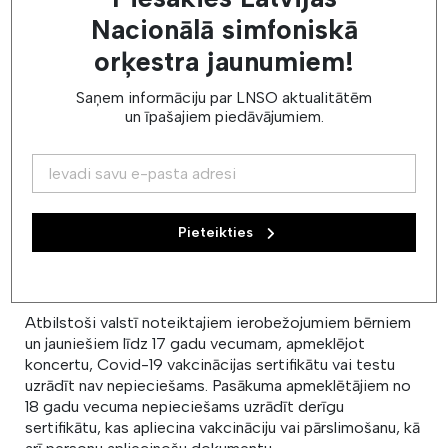
koncertmeistars. Viens no visaktīvāk koncertējošiem
Nacionālā simfoniskā
Latvijas pianistiem-koncertmeistariem, daudzu
orķestra jaunumiem!
kamermūzikas projektu dalībnieks, starptautisku
operzvaigžņu pieprasīts koncertmeistars-konsultants.
Saņem informāciju par LNSO aktualitātēm
Saņēmis Latvijas Nacionālās operas fonda gada balvu
un īpašajiem piedāvājumiem.
par izcilu māksliniecisko sniegumu 2018. gadā. Lielās
mūzikas balvas 2019 nominants.
Kā jau iepriekš ziņots, LNSO mājvietas – Lielās ģildes –
renovācija, novēršot nama galvenās tehniskās
problēmas, tiks uzsākta šī gada otrajā pusē un
Pieteikties
norisināsies līdz 2023. gada nogalei. Līdz pat
renovācijas darbu beigām LNSO kamermūzika regulāri
skanēs Mūzikas namā “Daile”.
Atbilstoši valstī noteiktajiem ierobežojumiem bērniem
un jauniešiem līdz 17 gadu vecumam, apmeklējot
koncertu, Covid-19 vakcinācijas sertifikātu vai testu
uzrādīt nav nepieciešams. Pasākuma apmeklētājiem no
18 gadu vecuma nepieciešams uzrādīt derīgu
sertifikātu, kas apliecina vakcināciju vai pārslimošanu, kā