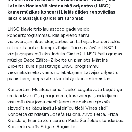
Latvijas Nacionālā simfoniskā orķestra (LNSO)
kamermūzikas koncerti Lielās ģildes renovācijas
laikā klausītājus gaidīs arī turpmāk.
LNSO klaviertrio jau astoto gadu veido
koncertprogrammas, kas apvieno žanra
visievērojamākos skaņdarbus un Latvijas koncertzālēs
reti atskaņotas kompozīcijas. Trio sastāvā ir LNSO I
vijoļu grupas mūziķis Indulis Cintiņš, LNSO čellu grupas
mūziķe Dace Zālīte-Zilberte un pianists Mārtiņš
Zilberts, kurš ir pastāvīgs LNSO programmu
viesmākslinieks, viens no labākajiem Latvijas orķestru
pianistiem, pieprasīts dziedātāju koncertmeistars.
Koncertam Mūzikas namā “Daile” sagatavota bagātīga
un daudzveidīga programma, kas sniegs gandarījumu
visu mūzikas jomu cienītājiem un noskaņu gleznās
aizvedīs uz kādu īpašu kafejnīcu tieši Vīnes sirdī.
Koncertā dzirdēsim Jozefa Haidna, Arvo Perta, Friča
Kreislera, Imanta Zemzara un Paula Šēnfelda skaņdarbus.
Koncertu vadīs Edgars Raginskis.