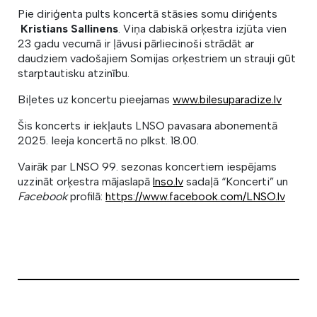
Pie diriģenta pults koncertā stāsies somu diriģents
Kristians Sallinens
. Viņa dabiskā orķestra izjūta vien
23 gadu vecumā ir ļāvusi pārliecinoši strādāt ar
daudziem vadošajiem Somijas orķestriem un strauji gūt
starptautisku atzinību.
Biļetes uz koncertu pieejamas
www.bilesuparadize.lv
Šis koncerts ir iekļauts LNSO pavasara abonementā
2025. Ieeja koncertā no plkst. 18.00.
Vairāk par LNSO 99. sezonas koncertiem iespējams
uzzināt orķestra mājaslapā
lnso.lv
sadaļā “Koncerti” un
Facebook
profilā:
https://www.facebook.com/LNSO.lv