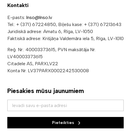
Kontakti
E-pasts:
lnso@lnso.lv
Tel.: + (371) 67224850, Biļešu kase: + (371) 67213643
Juridiskā adrese: Amatu 6, Rīga, LV-1050
Faktiskā adrese: Krišjāņa Valdemāra iela 5, Rīga, LV-1010
Reģ. Nr.: 40003373615, PVN maksātāja Nr.
LV40003373615
Citadele AS, PARXLV22
Konta Nr. LV37PARX0002242530008
Piesakies mūsu jaunumiem
Pieteikties