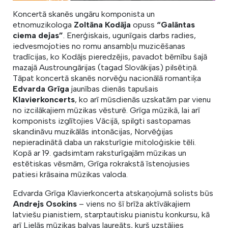
Koncertā skanēs ungāru komponista un
etnomuzikologa
Zoltāna Kodāja
opuss
“Galāntas
ciema dejas”
. Enerģiskais, ugunīgais darbs radies,
iedvesmojoties no romu ansambļu muzicēšanas
tradīcijas, ko Kodājs pieredzējis, pavadot bērnību šajā
mazajā Austroungārijas (tagad Slovākijas) pilsētiņā.
Tāpat koncertā skanēs norvēģu nacionālā romantiķa
Edvarda Grīga
jaunības dienās tapušais
Klavierkoncerts
, ko arī mūsdienās uzskatām par vienu
no izcilākajiem mūzikas vēsturē. Grīga mūzikā, lai arī
komponists izglītojies Vācijā, spilgti sastopamas
skandināvu muzikālās intonācijas, Norvēģijas
nepieradinātā daba un raksturīgie mitoloģiskie tēli.
Kopā ar 19. gadsimtam raksturīgajām mūzikas un
estētiskas vēsmām, Grīga rokrakstā īstenojusies
patiesi krāsaina mūzikas valoda.
Edvarda Grīga Klavierkoncerta atskaņojumā solists būs
Andrejs Osokins
– viens no šī brīža aktīvākajiem
latviešu pianistiem, starptautisku pianistu konkursu, kā
arī Lielās mūzikas balvas laureāts, kurš uzstājies