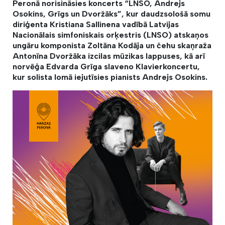
Peronā norisināsies koncerts “LNSO, Andrejs
Osokins, Grīgs un Dvoržāks”, kur daudzsološā somu
diriģenta Kristiana Sallinena vadībā Latvijas
Nacionālais simfoniskais orķestris (LNSO) atskaņos
ungāru komponista Zoltāna Kodāja un čehu skaņraža
Antonīna Dvoržāka izcilas mūzikas lappuses, kā arī
norvēģa Edvarda Grīga slaveno Klavierkoncertu,
kur solista lomā iejutīsies pianists Andrejs Osokins.