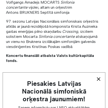
Volfgangs Amadejs MOCARTS
Sinfonia
concertante
vijolei, altam un orķestrim
Antons BRUKNERS Septītā simfonija
97. sezonu Latvijas Nacionālais simfoniskais orķestris
atklās ar jaunā rezidējošā komponista Krista Auznieka
gaišas enerģijas pilno skaņdarbu
Crossing
, izciliem
solistiem Mocarta
Sinfonia concertante
atskaņojumā
un vienu no Bruknera izcilākajām simfonijām galvenās
viesdiriģentes Kristīnas Poskas vadībā.
Koncertu finansiāli atbalsta Valsts kultūrkapitāla
fonds.
Piesakies Latvijas
Nacionālā simfoniskā
orķestra jaunumiem!
Kontakti
Saņem informāciju par LNSO aktualitātēm