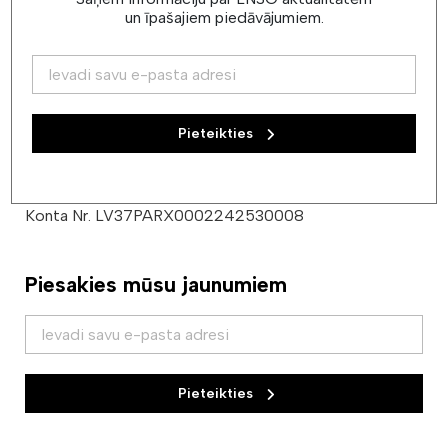
un īpašajiem piedāvājumiem.
E-pasts:
lnso@lnso.lv
Tel.: + (371) 67224850, Biļešu kase: + (371) 67213643
Juridiskā adrese: Amatu 6, Rīga, LV-1050
Faktiskā adrese: Krišjāņa Valdemāra iela 5, Rīga, LV-1010
Pieteikties
Reģ. Nr.: 40003373615, PVN maksātāja Nr.
LV40003373615
Citadele AS, PARXLV22
Konta Nr. LV37PARX0002242530008
Piesakies mūsu jaunumiem
Pieteikties