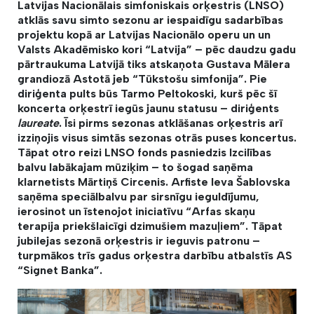
Latvijas Nacionālais simfoniskais orķestris (LNSO)
atklās savu simto sezonu ar iespaidīgu sadarbības
projektu kopā ar Latvijas Nacionālo operu un un
Valsts Akadēmisko kori “Latvija” – pēc daudzu gadu
pārtraukuma Latvijā tiks atskaņota Gustava Mālera
grandiozā Astotā jeb “Tūkstošu simfonija”. Pie
diriģenta pults būs Tarmo Peltokoski, kurš pēc šī
koncerta orķestrī iegūs jaunu statusu – diriģents
laureate
. Īsi pirms sezonas atklāšanas orķestris arī
izziņojis visus simtās sezonas otrās puses koncertus.
Tāpat otro reizi LNSO fonds pasniedzis Izcilības
balvu labākajam mūziķim – to šogad saņēma
klarnetists Mārtiņš Circenis. Arfiste Ieva Šablovska
saņēma speciālbalvu par sirsnīgu ieguldījumu,
ierosinot un īstenojot iniciatīvu “Arfas skaņu
terapija priekšlaicīgi dzimušiem mazuļiem”. Tāpat
jubilejas sezonā orķestris ir ieguvis patronu –
turpmākos trīs gadus orķestra darbību atbalstīs AS
“Signet Banka”.