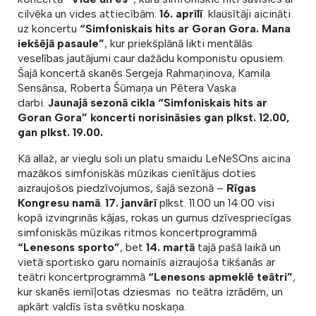
cilvēka un vides attiecībām.
16. aprīlī
klausītāji aicināti
uz koncertu
“Simfoniskais hits ar Goran Gora. Mana
iekšējā pasaule”
, kur priekšplānā likti mentālās
veselības jautājumi caur dažādu komponistu opusiem.
Šajā koncertā skanēs Sergeja Rahmaņinova, Kamila
Sensānsa, Roberta Šūmaņa un Pētera Vaska
darbi.
Jaunajā sezonā cikla “Simfoniskais hits ar
Goran Gora” koncerti norisināsies gan plkst. 12.00,
gan plkst. 19.00.
Kā allaž, ar vieglu soli un platu smaidu LeNeSOns aicina
mazākos simfoniskās mūzikas cienītājus doties
aizraujošos piedzīvojumos, šajā sezonā –
Rīgas
Kongresu namā
.
17. janvārī
plkst. 11.00 un 14.00 visi
kopā izvingrinās kājas, rokas un gurnus dzīvespriecīgas
simfoniskās mūzikas ritmos koncertprogrammā
“Lenesons sporto”
, bet
14. martā
tajā pašā laikā un
vietā sportisko garu nomainīs aizraujoša tikšanās ar
teātri koncertprogrammā
“Lenesons apmeklē teātri”
,
kur skanēs iemīļotas dziesmas no teātra izrādēm, un
apkārt valdīs īsta svētku noskaņa.