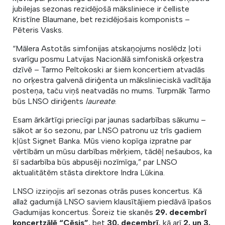
jubilejas sezonas rezidējošā māksliniece ir čelliste
Kristīne Blaumane, bet rezidējošais komponists –
Pēteris Vasks.
“Mālera Astotās simfonijas atskaņojums noslēdz ļoti
svarīgu posmu Latvijas Nacionālā simfoniskā orķestra
dzīvē – Tarmo Peltokoski ar šiem koncertiem atvadās
no orķestra galvenā diriģenta un mākslinieciskā vadītāja
posteņa, taču viņš neatvadās no mums. Turpmāk Tarmo
būs LNSO diriģents
laureate
.
Esam ārkārtīgi priecīgi par jaunas sadarbības sākumu –
sākot ar šo sezonu, par LNSO patronu uz trīs gadiem
kļūst Signet Banka. Mūs vieno kopīga izpratne par
vērtībām un mūsu darbības mērķiem, tādēļ nešaubos, ka
šī sadarbība būs abpusēji nozīmīga,” par LNSO
aktualitātēm stāsta direktore Indra Lūkina.
LNSO izziņojis arī sezonas otrās puses koncertus. Kā
allaž gadumijā LNSO saviem klausītājiem piedāvā īpašos
Gadumijas koncertus. Šoreiz tie skanēs
29. decembrī
koncertzālē “Cēsis”
, bet
30. decembrī,
kā arī
2. un 3.