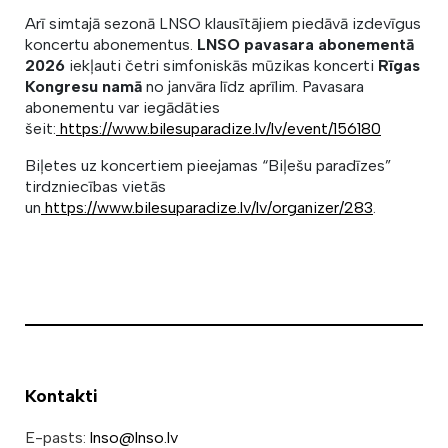
Arī simtajā sezonā LNSO klausītājiem piedāvā izdevīgus
koncertu abonementus.
LNSO pavasara abonementā
2026
iekļauti četri simfoniskās mūzikas koncerti
Rīgas
Kongresu namā
no janvāra līdz aprīlim. Pavasara
abonementu var iegādāties
šeit:
https://www.bilesuparadize.lv/lv/event/156180
Biļetes uz koncertiem pieejamas “Biļešu paradīzes”
tirdzniecības vietās
un
https://www.bilesuparadize.lv/lv/organizer/283
.
Kontakti
E-pasts:
lnso@lnso.lv