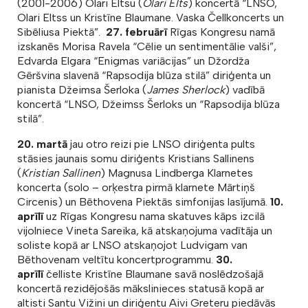
(2001-2006) Olari Eltsu (
Olari Elts
) koncertā “LNSO,
Olari Eltss un Kristīne Blaumane. Vaska Čellkoncerts un
Sibēliusa Piektā”.
27. februārī
Rīgas Kongresu namā
izskanēs Morisa Ravela “Cēlie un sentimentālie valši”,
Edvarda Elgara “Enigmas variācijas” un Džordža
Gēršvina slavenā “Rapsodija blūza stilā” diriģenta un
pianista Džeimsa Šerloka (
James Sherlock
) vadībā
koncertā “LNSO, Džeimss Šerloks un “Rapsodija blūza
stilā”.
20. martā
jau otro reizi pie LNSO diriģenta pults
stāsies jaunais somu diriģents Kristians Sallinens
(
Kristian Sallinen
) Magnusa Lindberga Klarnetes
koncerta (solo – orķestra pirmā klarnete Mārtiņš
Circenis) un Bēthovena Piektās simfonijas lasījumā.
10.
aprīlī
uz Rīgas Kongresu nama skatuves kāps izcilā
vijolniece Vineta Sareika, kā atskaņojuma vadītāja un
soliste kopā ar LNSO atskaņojot Ludvigam van
Bēthovenam veltītu koncertprogrammu.
30.
aprīlī
čelliste Kristīne Blaumane savā noslēdzošajā
koncertā rezidējošās mākslinieces statusā kopā ar
altisti Santu Vižini un diriģentu Aivi Greteru piedāvās