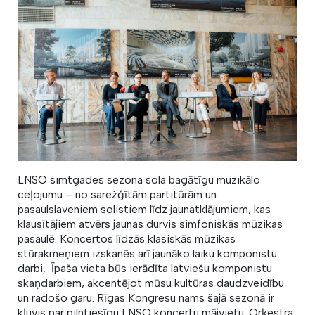
LNSO simtgades sezona sola bagātīgu muzikālo
ceļojumu – no sarežģītām partitūrām un
pasaulslaveniem solistiem līdz jaunatklājumiem, kas
klausītājiem atvērs jaunas durvis simfoniskās mūzikas
pasaulē. Koncertos līdzās klasiskās mūzikas
stūrakmeņiem izskanēs arī jaunāko laiku komponistu
darbi, Īpaša vieta būs ierādīta latviešu komponistu
skaņdarbiem, akcentējot mūsu kultūras daudzveidību
un radošo garu. Rīgas Kongresu nams šajā sezonā ir
kļuvis par pilntiesīgu LNSO koncertu mājvietu. Orķestra