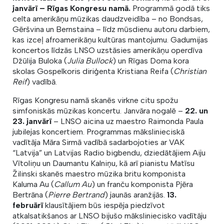
janvārī – Rīgas Kongresu namā.
Programmā godā tiks
celta amerikāņu mūzikas daudzveidība – no Bondsas,
Gēršvina un Bernstaina – līdz mūsdienu autoru darbiem,
kas izceļ afroamerikāņu kultūras mantojumu. Gadumijas
koncertos līdzās LNSO uzstāsies amerikāņu operdīva
Džūlija Buloka (
Julia Bullock
) un Rīgas Doma kora
skolas Gospelkoris diriģenta Kristiana Reifa (
Christian
Reif
) vadībā.
Rīgas Kongresu namā skanēs virkne citu spožu
simfoniskās mūzikas koncertu. Janvāra nogalē –
22. un
23. janvārī
– LNSO aicina uz maestro Raimonda Paula
jubilejas koncertiem. Programmas mākslinieciskā
vadītāja Māra Sirmā vadībā sadarbojoties ar VAK
“Latvija” un Latvijas Radio bigbendu, dziedātājiem Aiju
Vītoliņu un Daumantu Kalniņu, kā arī pianistu Matīsu
Žilinski skanēs maestro mūzika britu komponista
Kaluma Au (
Callum Au
) un franču komponista Pjēra
Bertrāna (
Pierre Bertrand
) jaunās aranžijās.
13.
februārī
klausītājiem būs iespēja piedzīvot
atkalsatikšanos ar LNSO bijušo māksliniecisko vadītāju