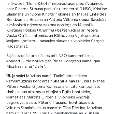
ielūkoties “Dona Kihota” neparastajos piedzīvojumos
caur Riharda Štrausa partitūru; koncertā “LNSO, Kristīne
Blaumane un “Dons Kihots”” skanēs arī Maijas Einfeldes,
Bendžamina Britena un Antona Vēberna opusi. Savukārt
simfoniskā orķestra sezona noslēgsies 14. maijā
Kristīnas Poskas (
Kristiina Poska
) vadībā ar Pētera
Vaska Otrās simfonijas un Bēthovena Vijolkoncerta
lasījumu (solists – pasaules slavenais vijolnieks Sergejs
Hačatrjans).
Šajā sezonā norisināsies arī LNSO kamermūzikas
koncerti – tie notiks gan Rīgas Kongresu namā, gan
Mūzikas namā “Daile”.
15. janvārī
Mūzikas namā “Daile” norisināsies
kamermūzikas koncerts
“Skaņu ainavas”,
kurā skanēs
Pētera Vaska, Gijoma Konesona un citu komponistu
darbi, kurus atskaņos obojists Egils Upatnieks,
klarnetists Mārtiņš Circenis, vijolnieks Andrejs
Jegorovs, altists Pēteris Trasuns, kontrabasists
Viktors Stankēvičs un pianiste Elīna Bērtiņa. Mūzikas
namu “Daile” LNSO mūziķi pieskandinās arī
7. maijā