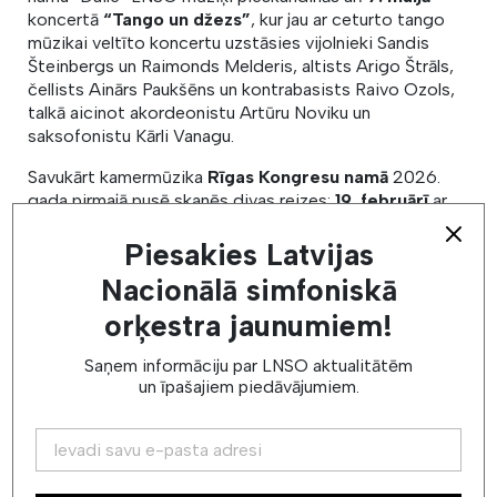
koncertā
“Tango un džezs”
, kur jau ar ceturto tango
mūzikai veltīto koncertu uzstāsies vijolnieki Sandis
Šteinbergs un Raimonds Melderis, altists Arigo Štrāls,
čellists Ainārs Paukšēns un kontrabasists Raivo Ozols,
talkā aicinot akordeonistu Artūru Noviku un
saksofonistu Kārli Vanagu.
Savukārt kamermūzika
Rīgas Kongresu namā
2026.
gada pirmajā pusē skanēs divas reizes:
19. februārī
ar
koncertprogrammu uzstāsies LNSO Čellu
Dream Team
,
Piesakies Latvijas
bet
26. martā
norisināsies koncerts “
Taustiņi: Reihs,
Vasks un Bartoks
”, kur muzicēs orķestra
Nacionālā simfoniskā
sitaminstrumentālisti Elīna Endzele un Edgars Vaivods,
kā arī pianisti Evelīna Jēkabsone un Rihards Plešanovs.
orķestra jaunumiem!
Foto no LNSO mediju pasākuma 9. septembrī. Autors:
Saņem informāciju par LNSO aktualitātēm
Mārcis Gaujenietis / LNSO
un īpašajiem piedāvājumiem.