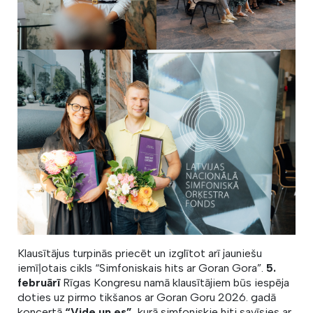
Klausītājus turpinās priecēt un izglītot arī jauniešu
iemīļotais cikls “Simfoniskais hits ar Goran Gora”.
5.
februārī
Rīgas Kongresu namā klausītājiem būs iespēja
doties uz pirmo tikšanos ar Goran Goru 2026. gadā
koncertā
“Vide un es”
,
kurā simfoniskie hiti savīsies ar