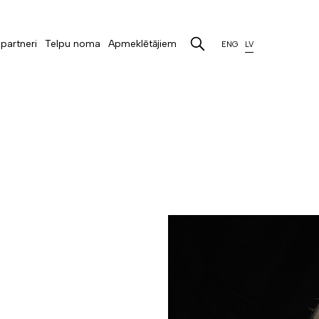
partneri
Telpu noma
Apmeklētājiem
ENG
LV