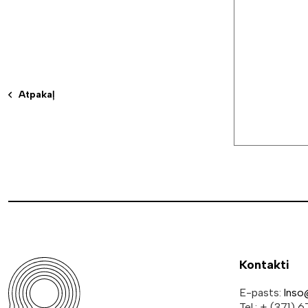
Atpakaļ
Kontakti
E-pasts:
lnso
Tel.: + (371)