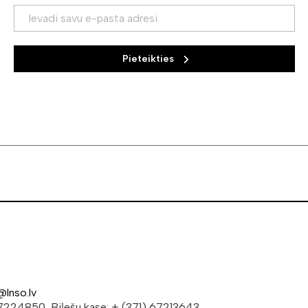
Pieteikties
@lnso.lv
 67224850, Biļešu kase: + (371) 67213643