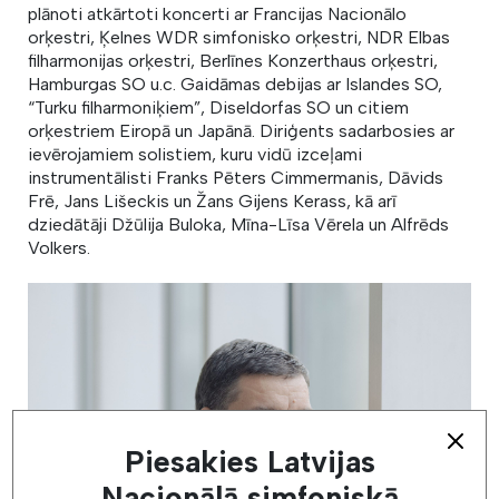
plānoti atkārtoti koncerti ar Francijas Nacionālo
orķestri, Ķelnes WDR simfonisko orķestri, NDR Elbas
filharmonijas orķestri, Berlīnes Konzerthaus orķestri,
Hamburgas SO u.c. Gaidāmas debijas ar Islandes SO,
“Turku filharmoniķiem”, Diseldorfas SO un citiem
orķestriem Eiropā un Japānā. Diriģents sadarbosies ar
ievērojamiem solistiem, kuru vidū izceļami
instrumentālisti Franks Pēters Cimmermanis, Dāvids
Frē, Jans Lišeckis un Žans Gijens Kerass, kā arī
dziedātāji Džūlija Buloka, Mīna-Līsa Vērela un Alfrēds
Volkers.
Piesakies Latvijas
Nacionālā simfoniskā