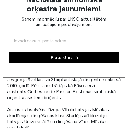
orķestra jaunumiem!
Saņem informāciju par LNSO aktualitātēm
un īpašajiem piedāvājumiem.
Pieteikties
Andra Pogas starptautiskā karjera sākās pēc uzvaras
Jevgeņija Svetlanova Starptautiskajā diriģentu konkursā
2010. gadā. Pēc tam strādājis kā Pāvo Jervi
asistents
Orchestre de Paris
un Bostonas simfoniskā
orķestra asistentdiriģents.
Andris ir absolvējis Jāzepa Vītola Latvijas Mūzikas
akadēmijas diriģēšanas klasi. Studējis arī filozofiju
Latvijas Universitātē un diriģēšanu Vīnes Mūzikas
augstskolā.