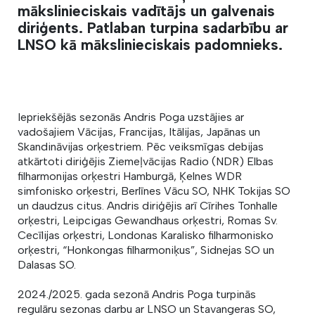
mākslinieciskais vadītājs un galvenais
diriģents. Patlaban turpina sadarbību ar
LNSO kā mākslinieciskais padomnieks.
Iepriekšējās sezonās Andris Poga uzstājies ar
vadošajiem Vācijas, Francijas, Itālijas, Japānas un
Skandināvijas orķestriem. Pēc veiksmīgas debijas
atkārtoti diriģējis Ziemeļvācijas Radio (NDR) Elbas
filharmonijas orķestri Hamburgā, Ķelnes WDR
simfonisko orķestri, Berlīnes Vācu SO, NHK Tokijas SO
un daudzus citus. Andris diriģējis arī Cīrihes Tonhalle
orķestri, Leipcigas
Gewandhaus
orķestri, Romas Sv.
Cecīlijas orķestri, Londonas Karalisko filharmonisko
orķestri, “Honkongas filharmoniķus”, Sidnejas SO un
Dalasas SO.
2024./2025. gada sezonā Andris Poga turpinās
regulāru sezonas darbu ar LNSO un Stavangeras SO,