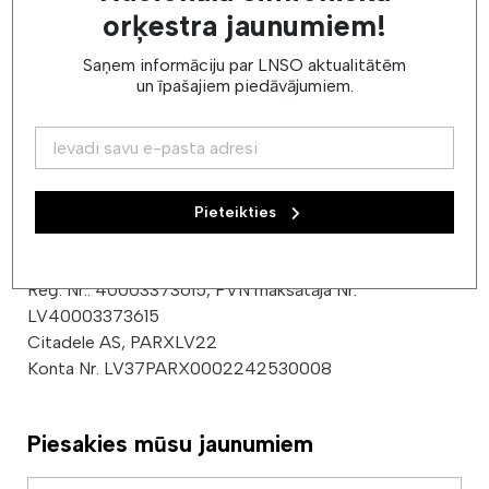
orķestra jaunumiem!
Saņem informāciju par LNSO aktualitātēm
un īpašajiem piedāvājumiem.
Kontakti
E-pasts:
lnso@lnso.lv
Tel.: + (371) 67224850, Biļešu kase: + (371) 67213643
Pieteikties
Juridiskā adrese: Amatu 6, Rīga, LV-1050
Faktiskā adrese: Krišjāņa Valdemāra iela 5, Rīga, LV-1010
Reģ. Nr.: 40003373615, PVN maksātāja Nr.
LV40003373615
Citadele AS, PARXLV22
Konta Nr. LV37PARX0002242530008
Piesakies mūsu jaunumiem