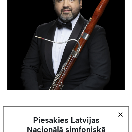
Atpakaļ
Piesakies Latvijas
Nacionālā simfoniskā