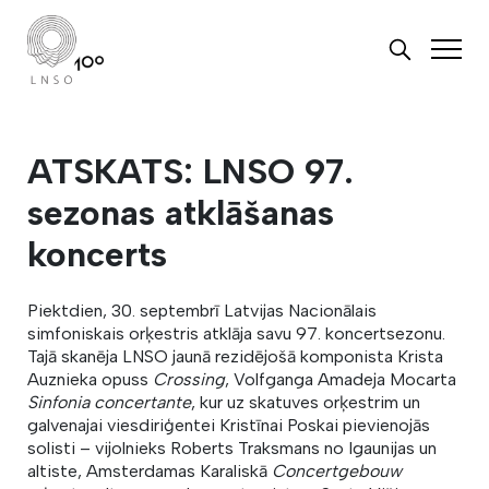
ATSKATS: LNSO 97.
sezonas atklāšanas
koncerts
Piektdien, 30. septembrī Latvijas Nacionālais
simfoniskais orķestris atklāja savu 97. koncertsezonu.
Tajā skanēja LNSO jaunā rezidējošā komponista Krista
Auznieka opuss
Crossing
, Volfganga Amadeja Mocarta
Sinfonia concertante
, kur uz skatuves orķestrim un
galvenajai viesdiriģentei Kristīnai Poskai pievienojās
solisti – vijolnieks Roberts Traksmans no Igaunijas un
altiste, Amsterdamas Karaliskā
Concertgebouw