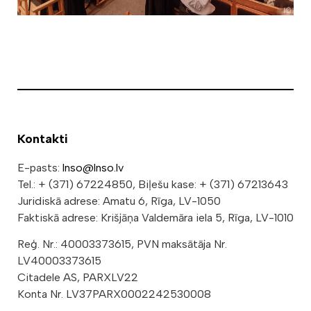
Kontakti
E-pasts:
lnso@lnso.lv
Tel.: + (371) 67224850, Biļešu kase: + (371) 67213643
Juridiskā adrese: Amatu 6, Rīga, LV-1050
Faktiskā adrese: Krišjāņa Valdemāra iela 5, Rīga, LV-1010
Reģ. Nr.: 40003373615, PVN maksātāja Nr.
LV40003373615
Citadele AS, PARXLV22
Konta Nr. LV37PARX0002242530008