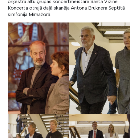
orķestra altu grupas koncertmeistare Santa Vižine.
Koncerta otrajā daļā skanēja Antona Bruknera Septītā
simfonija Mimažorā.