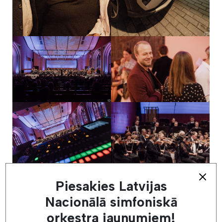
Piesakies Latvijas
Nacionālā simfoniskā
orķestra jaunumiem!